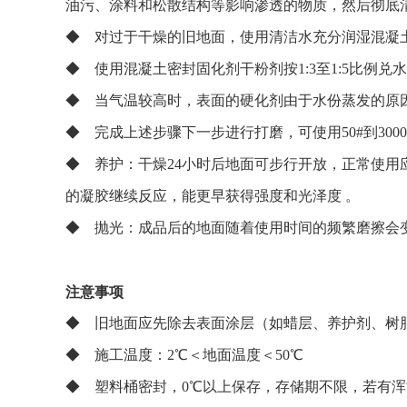
油污、涂料和松散结构等影响渗透的物质，然后彻底
◆ 对过于干燥的旧地面，使用清洁水充分润湿混凝
◆ 使用混凝土密封固化剂干粉剂按1:3至1:5比例
◆ 当气温较高时，表面的硬化剂由于水份蒸发的原
◆ 完成上述步骤下一步进行打磨，可使用50#到30
◆ 养护：干燥24小时后地面可步行开放，正常使
的凝胶继续反应，能更早获得强度和光泽度 。
◆ 抛光：成品后的地面随着使用时间的频繁磨擦会
注意事项
◆ 旧地面应先除去表面涂层（如蜡层、养护剂、树
◆ 施工温度：2℃＜地面温度＜50℃
◆ 塑料桶密封，0℃以上保存，存储期不限，若有