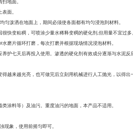
清扫地面。
土表面。
兑水均匀泼洒在地面上，期间必须使各面都有均匀浸泡到材料。
因很快变粘稠，可喷涂少量水稀释变稠的硬化剂,但用量不宜过多
00#水磨片循环打磨，每次打磨并根据现场情况浸泡材料。
用应养护七天后再投入使用。渗透的硬化剂有效成分逐渐与水泥反
变得越来越光亮，也可做完后立刻用机械进行人工抛光，以得出
脂类涂料等）及油污。重度油污的地面，本产品不适用。
浑浊现象，使用前摇匀即可。